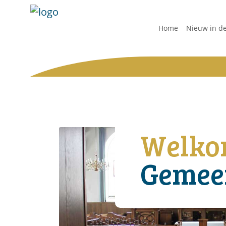
Home
Nieuw in d
Welkom
Gemee