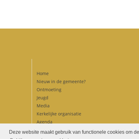
Navigeer naar:
Home
Nieuw in de gemeente?
Ontmoeting
Jeugd
Media
Kerkelijke organisatie
Agenda
Contact
Deze website maakt gebruik van functionele cookies om de 