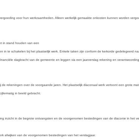
vergoeding voor hun werkzaamheden. Alleen werkelijk gemaakte onkosten kunnen worden vergo
et in stand houden van een
 in te schakelen bij het plaatselijk werk. Enkele taken zijn conform de kerkorde gedelegeerd naa
inanciële slagkracht van de gemeente en leggen via een jaarverslag rekening en verantwoording 
j de rekeningen over de voorgaande jaren. Het plaatselijk diaconaal werk vertoont een grote mate
ijfermatig in beeld gebracht.
ng inzicht in de begrote ontvangsten en de voorgenomen bestedingen van de diaconie in het vers
erk afwijken van de voorgenomen bestedingen van het verslagjaar.