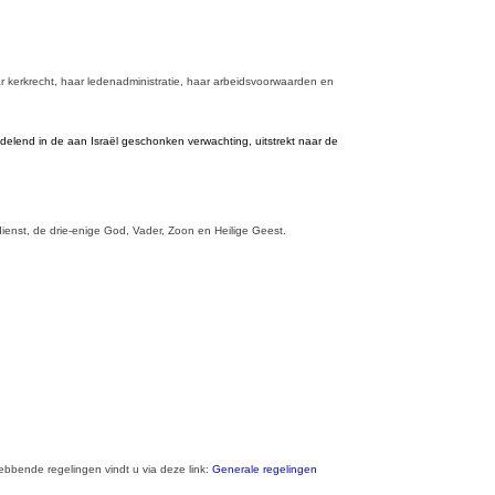
aar kerkrecht, haar ledenadministratie, haar arbeidsvoorwaarden en
, delend in de aan Israël geschonken verwachting, uitstrekt naar de
dienst, de drie-enige God, Vader, Zoon en Heilige Geest.
ebbende regelingen vindt u via deze link:
Generale regelingen