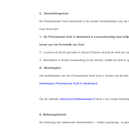
C. Doelstelling/visie.
De Protestantse Kerk verwoordt in de eerste hoofdstukken van de Ker
haar financiën.
1 - De Protestantse Kerk in Nederland is overeenkomstig haar belijd
komst van het Koninkrijk van God.
2 - Levend uit Gods genade in Jezus Christus vervult de kerk de 
3 - Betrokken in Gods toewending tot de wereld, belijdt de kerk in
D. Beleidsplan.
Het beleidsplan van de Protestantse Kerk kunt u vinden via de link:
beleidsplan Protestantse Kerk in Nederland
Op de website
www.hervormdklaaswaal.nl
vindt u het totale belei
E. Beloningsbeleid.
De beloning van diakonale medewerkers – indien aanwezig - is gere