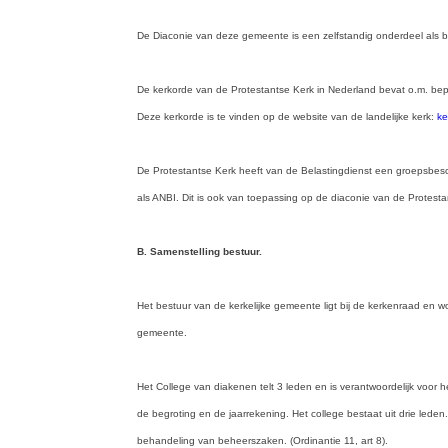
De Diaconie van deze gemeente is een zelfstandig onderdeel als bedoe
De kerkorde van de Protestantse Kerk in Nederland bevat o.m. bep
Deze kerkorde is te vinden op de website van de landelijke kerk:
ke
De Protestantse Kerk heeft van de Belastingdienst een groepsbes
als ANBI. Dit is ook van toepassing op de d
iaconie van de Protest
B. Samenstelling bestuur.
Het bestuur van de kerkelijke gemeente ligt bij de kerkenraad en
gemeente.
Het College van diakenen telt 3 leden en is verantwoordelijk voor
de begroting en de jaarrekening. Het college bestaat uit drie led
behandeling van beheerszaken. (Ordinantie 11, art 8).