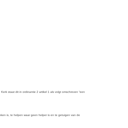
k staat dit in ordinantie 2 artikel 1 als volgt omschreven “een
ken is, te helpen waar geen helper is en te getuigen van de